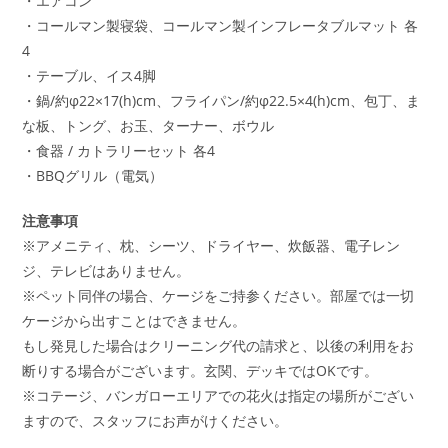
・エアコン
・コールマン製寝袋、コールマン製インフレータブルマット 各
4
・テーブル、イス4脚
・鍋/約φ22×17(h)cm、フライパン/約φ22.5×4(h)cm、包丁、ま
な板、トング、お玉、ターナー、ボウル
・食器 / カトラリーセット 各4
・BBQグリル（電気）
注意事項
※アメニティ、枕、シーツ、ドライヤー、炊飯器、電子レン
ジ、テレビはありません。
※ペット同伴の場合、ケージをご持参ください。部屋では一切
ケージから出すことはできません。
もし発見した場合はクリーニング代の請求と、以後の利用をお
断りする場合がございます。玄関、デッキではOKです。
※コテージ、バンガローエリアでの花火は指定の場所がござい
ますので、スタッフにお声がけください。