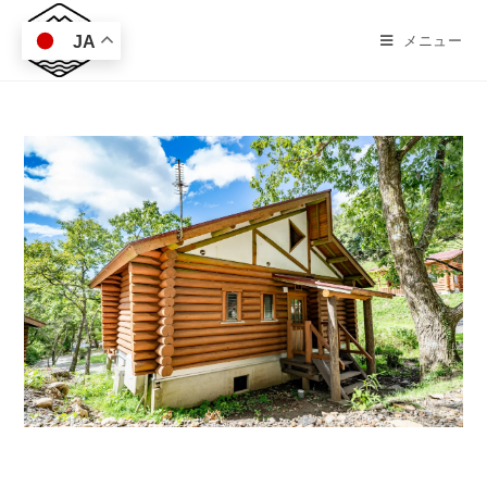
コ
ン
メニュー
JA
テ
ン
ツ
へ
ス
キ
ッ
プ